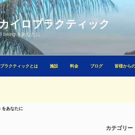
Oカイロプラクティック
well being をあなたに
プラクティックとは
施設
料金
ブログ
皆様から
NG をあなたに
カテゴリー