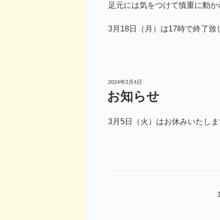
足元には気をつけて慎重に動か
3月18日（月）は17時で終了
投
2024年3月4日
稿
お知らせ
日:
3月5日（火）はお休みいたしま
投
稿