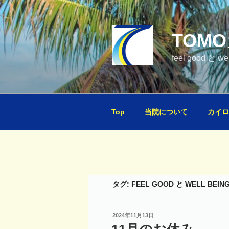
コ
ン
テ
TOM
ン
ツ
feel good と 
へ
ス
キ
ッ
Top
当院について
カイロ
プ
タグ:
FEEL GOOD と WELL BEI
投
2024年11月13日
稿