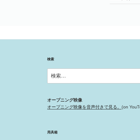
検索
検
索:
オープニング映像
オープニング映像を音声付きで見る。
(on YouT
用具箱