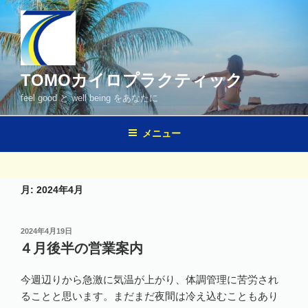
コ
ン
テ
ン
ツ
TOMOカイロプラクティック
へ
feel good と well being をあなたに
ス
キ
メニュー
ッ
プ
月:
2024年4月
投
2024年4月19日
稿
４月後半の営業案内
日:
今週辺りから急激に気温が上がり、体調管理に苦労され
ることと思います。まだまだ夜間は冷え込むこともあり