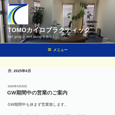
コ
ン
テ
ン
ツ
TOMOカイロプラクティック
へ
feel good と well being をあなたに
ス
キ
メニュー
ッ
プ
月:
2025年4月
投
2025年4月25日
稿
GW期間中の営業のご案内
日:
GW期間中も休まず営業致します。