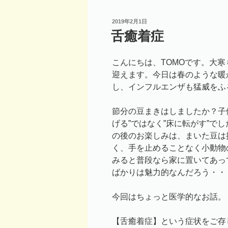
投
2019年2月1日
稿
舌癒着症
日:
こんにちは、TOMOです。大
迎えます。今日は春のような暖
し、インフルエンザも猛威をふ
節分の豆まきはしましたか？子
げる”ではなく”床に転がす”で
の後のお楽しみは、まいた豆は
く、手を止めることなく小動物
みると普段なら家に置いてあっ
ばかりは魅力的なんだろう・・
今回はちょっと医学的なお話。
【舌癒着症】という症状をご存