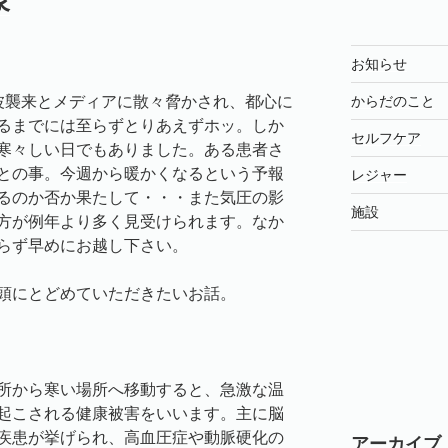
象
お知らせ
波襲来とメディアに散々脅かされ、都心に
からだのこと
るまでには至らずとりあえずホッ。しか
セルフケア
寒々しい日でもありました。ある患者さ
との事。今週から暖かくなるという予報
レジャー
るのか否か果たして・・・また気圧の影
施設
方が例年より多く見受けられます。なか
らず早めにお越し下さい。
頭にとどめていただきたいお話。
所から寒い場所へ移動すると、急激な温
起こされる健康被害をいいます。主に脳
疾患が挙げられ、高血圧症や動脈硬化の
アーカイブ