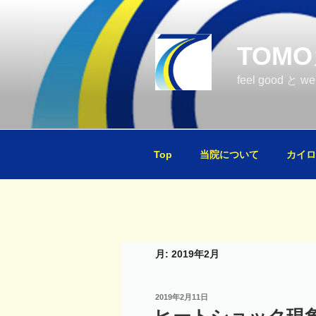
コ
ン
テ
TOM
ン
ツ
feel good と 
へ
ス
キ
ッ
Top
当院について
カイロ
プ
月:
2019年2月
投
2019年2月11日
稿