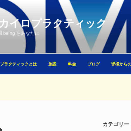
Oカイロプラクティック
well being をあなたに
プラクティックとは
施設
料金
ブログ
皆様から
カテゴリー