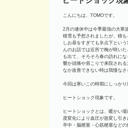
ヒートショック現
日:
こんにちは、TOMOです。
2月の連休中は今季最強の大寒
積雪も予想されましたが、積も
しお昼をすぎても氷点下という
んのお話では近所で梅が咲いた
も出て、そろそろ春の訪れにな
響か頭痛や肩こりで来院される
なか改善できない時は我慢なさ
今回は寒いこの時期にしっかり
ヒートショック現象です。
ヒートショックとは、暖かい場
度変化により血圧が急変し引き
卒中・脳梗塞・心筋梗塞などの