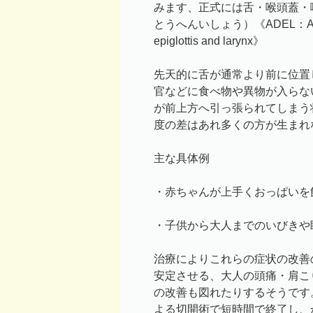
みます、正式には舌・喉頭蓋・
とうへんいしょう）《ADEL：Ankyloglo
epiglottis and larynx》
先天的に舌が通常より前に位置
官などに食べ物や異物が入らな
が前上方へ引っ張られてしまう
度の差はあれ多くの方が生まれ
主な具体例
・赤ちゃんが上手くおっぱいを
・子供から大人までのいびきや睡
治療によりこれらの症状の改善
安定させる、大人の頭痛・肩こ
の改善も図れたりするそうです
よる切開術で短時間で終了し、