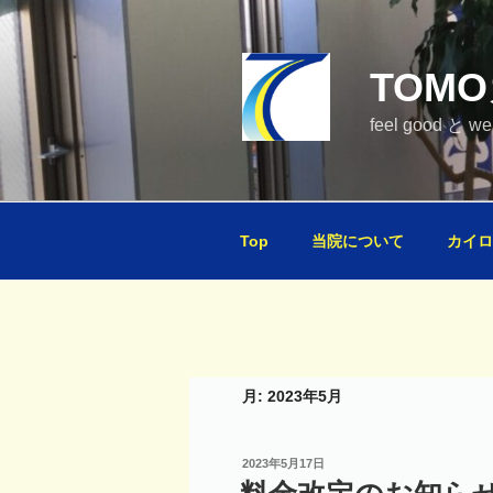
コ
ン
テ
TOM
ン
ツ
feel good と 
へ
ス
キ
ッ
Top
当院について
カイロ
プ
月:
2023年5月
投
2023年5月17日
稿