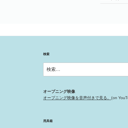
検索
検
索:
オープニング映像
オープニング映像を音声付きで見る。
(on YouT
用具箱