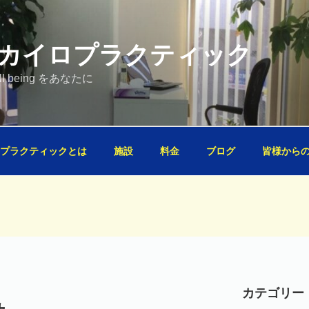
Oカイロプラクティック
well being をあなたに
プラクティックとは
施設
料金
ブログ
皆様から
カテゴリー