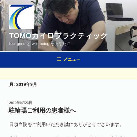
コ
ン
テ
ン
ツ
TOMOカイロプラクティック
へ
feel good と well being をあなたに
ス
キ
メニュー
ッ
プ
月:
2019年9月
投
2019年9月23日
稿
駐輪場ご利用の患者様へ
日:
日頃当院をご利用いただき誠にありがとうございます。