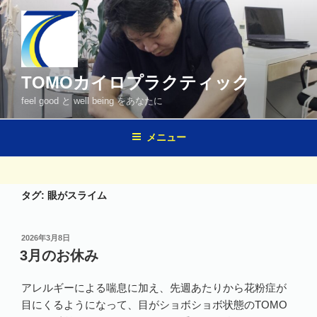
コ
ン
テ
ン
ツ
TOMOカイロプラクティック
へ
feel good と well being をあなたに
ス
キ
メニュー
ッ
プ
タグ:
眼がスライム
投
2026年3月8日
稿
3月のお休み
日:
アレルギーによる喘息に加え、先週あたりから花粉症が
目にくるようになって、目がショボショボ状態のTOMO