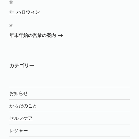
前
前
稿
の
ハロウィン
ナ
投
ビ
稿
次
次
ゲ
の
年末年始の営業の案内
投
ー
稿
シ
ョ
カテゴリー
ン
お知らせ
からだのこと
セルフケア
レジャー