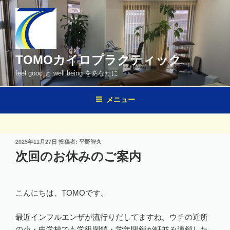
コ
ン
テ
ン
ツ
TOMOカイロプラクティック
へ
feel good と well being をあなたに
ス
キ
メニュー
ッ
プ
投
2025年11月27日
投稿者:
平野智久
稿
次回のお休みのご案内
日:
こんにちは、TOMOです。
最近インフルエンザが流行りだしてますね。ウチの近所
の小・中学校でも学級閉鎖・学年閉鎖が軒並み連鎖した