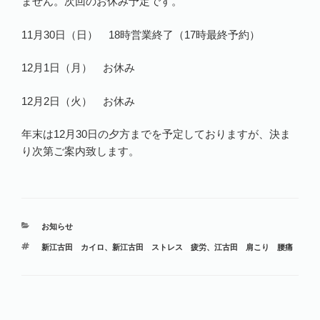
ません。次回のお休み予定です。
11月30日（日） 18時営業終了（17時最終予約）
12月1日（月） お休み
12月2日（火） お休み
年末は12月30日の夕方までを予定しておりますが、決ま
り次第ご案内致します。
カ
お知らせ
テ
タ
新江古田 カイロ
、
新江古田 ストレス 疲労
、
江古田 肩こり 腰痛
ゴ
グ
リ
ー
投