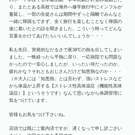
り、またとある高校では海外へ修学旅行中にインフルが
蔓延し、一部の生徒さんは期間中ずっと隔離でみんなと
一緒に帰国もできず、全く旅行を楽しむことなく帰国の
途に着いたとの話を聞きました。こういう時ってどんな
言葉をかけてあげたらいいんでしょうか・・・
私も先日、突発的なだるさで夜38℃の熱を出してしまい
ました。一晩経ったら平熱に戻り、一応病院でも問題な
かったので一安心しましたが、いったい何だったのか、
疲れかな？それともおじさんだけど知恵熱なのか・・・
（※大人には「知恵熱」とは言わず、強いストレスなど
から体温が上昇する【ストレス性高体温症（機能性高体
温症）】というそうです）なんて思いながら体調管理に
気をつけています。
皆様もお気をつけ下さいね。
店頭では既にご案内済ですが、遅くなって申し訳ござい