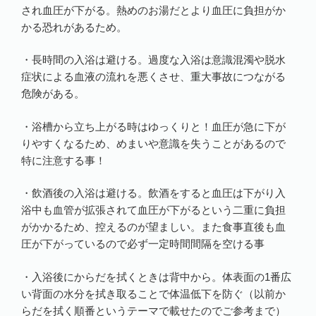
され血圧が下がる。熱めのお湯だとより血圧に負担がか
かる恐れがあるため。
・長時間の入浴は避ける。過度な入浴は意識混濁や脱水
症状による血液の流れを悪くさせ、重大事故につながる
危険がある。
・浴槽から立ち上がる時はゆっくりと！血圧が急に下が
りやすくなるため、めまいや意識を失うことがあるので
特に注意する事！
・飲酒後の入浴は避ける。飲酒をすると血圧は下がり入
浴中も血管が拡張されて血圧が下がるという二重に負担
がかかるため、控えるのが望ましい。また食事直後も血
圧が下がっているので必ず一定時間間隔を空ける事
・入浴後にからだを拭くときは背中から。体表面の1番広
い背面の水分を拭き取ることで体温低下を防ぐ（以前か
らだを拭く順番というテーマで載せたのでご参考まで）