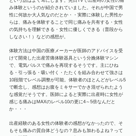
という話はよく耳にします。先日TVで出産時の女性の痛
み体験というのが紹介されていました。それが中国で男
性に何故か大人気なのだとか・・実際に体験した男性か
らは、痛みを体験することで同じ痛みを共有する・女性
の気持ちを理解できる・女性に優しくできる（普段から
しなさい！）などの感想が。
体験方法は中国の医療メーカーが医師のアドバイスを受
けて開発した出産苦痛体験器具という分娩体験マシン
で、電気パルスで痛みを再現するそうです。主にひね
る・引っ張る・吸い付く・たたくを組み合わせて強さは
10段階でレベル調整が可能。体験者のほとんどがレベル5
で断念し、感想はお腹をミキサーでかき混ぜられたよう
な感覚だそうです。医師によると実際に出産時に女性が
感じる痛みはMAXのレベル10の更に4～5倍なんだと
か・・・
出産経験のある女性の体験者の感想がなかったので、そ
もそも痛みの質自体どうなの？息みも加わるよね？って