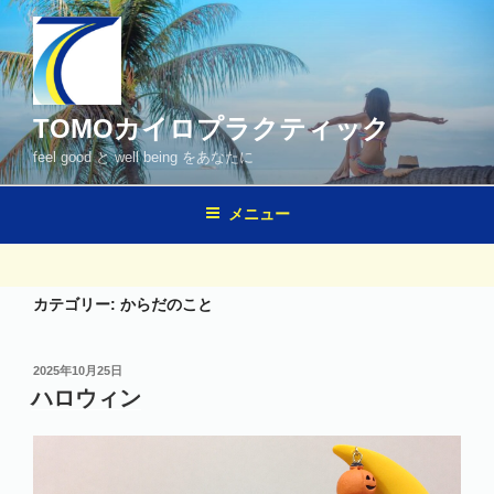
コ
ン
テ
ン
ツ
TOMOカイロプラクティック
へ
feel good と well being をあなたに
ス
キ
メニュー
ッ
プ
カテゴリー:
からだのこと
投
2025年10月25日
稿
ハロウィン
日: