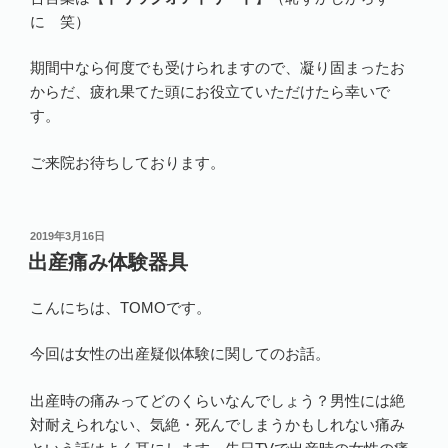
に 笑）
期間中なら何度でも受けられますので、凝り固まったお
からだ、疲れ果てた頭にお役立ていただけたら幸いで
す。
ご来院お待ちしております。
投
2019年3月16日
稿
出産痛み体験器具
日:
こんにちは、TOMOです。
今回は女性の出産疑似体験に関してのお話。
出産時の痛みってどのくらいなんでしょう？男性には絶
対耐えられない、気絶・死んでしまうかもしれない痛み