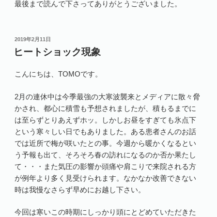
最後まで読んで下さってありがとうございました。
投
2019年2月11日
稿
ヒートショック現象
日:
こんにちは、TOMOです。
2月の連休中は今季最強の大寒波襲来とメディアに散々脅
かされ、都心に積雪も予想されましたが、積もるまでに
は至らずとりあえずホッ。しかしお昼をすぎても氷点下
という寒々しい日でもありました。ある患者さんのお話
では近所で梅が咲いたとの事。今週から暖かくなるとい
う予報も出て、そろそろ春の訪れになるのか否か果たし
て・・・また気圧の影響か頭痛や肩こりで来院される方
が例年より多く見受けられます。なかなか改善できない
時は我慢なさらず早めにお越し下さい。
今回は寒いこの時期にしっかり頭にとどめていただきた