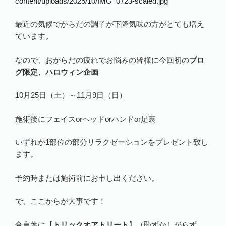
content/uploads/2025/10/IMG_0723-scaled.jpg
最近の気候でからだの調子が下降気味の方がとても増え
ています。
なので、おからだの疲れでお悩みの皆様に今回初の
ブロ
グ限定、ハロウィン企画
10月25日（土）～11月9日（日）
施術後にフェイスorヘッドorハンドor足裏
いずれか1部位の部分リラクゼーションをプレゼント致し
ます。
予約時または施術前にお申し出ください。
で、ここからが大事です！
合言葉は【
トリックオアトリート
】（恥ずかしがらず